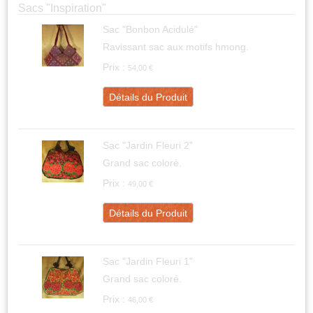
Sacs "Inspiration"
Sac "Bonbon Acidulé"
Ravissant sac aux motifs hmong.
Prix :
54,00 €
Détails du Produit
Sac "Jardin Fleuri 2"
Grand sac coloré.
Prix :
49,00 €
Détails du Produit
Sac "Jardin Fleuri 1"
Grand sac coloré.
Prix :
46,00 €