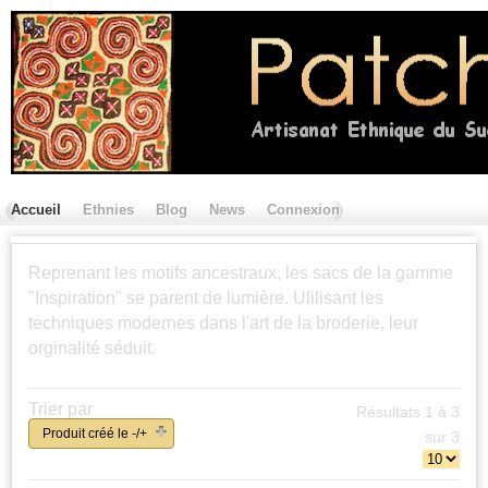
Accueil
Ethnies
Blog
News
Connexion
Contactez nous
Reprenant les motifs ancestraux, les sacs de la gamme
"Inspiration" se parent de lumière. Ulilisant les
techniques modernes dans l'art de la broderie, leur
orginalité séduit.
Trier par
Résultats 1 à 3
Produit créé le -/+
sur 3