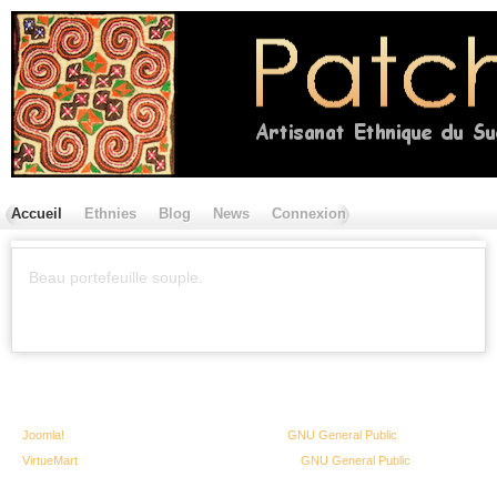
Accueil
Ethnies
Blog
News
Connexion
Contactez nous
Beau portefeuille souple.
Copyright © 2013 Patchali - Tous droits réservés
Joomla!
est un Logiciel Libre diffusé sous licence
GNU General Public
VirtueMart
est un Logiciel Libre diffusé sous licence
GNU General Public