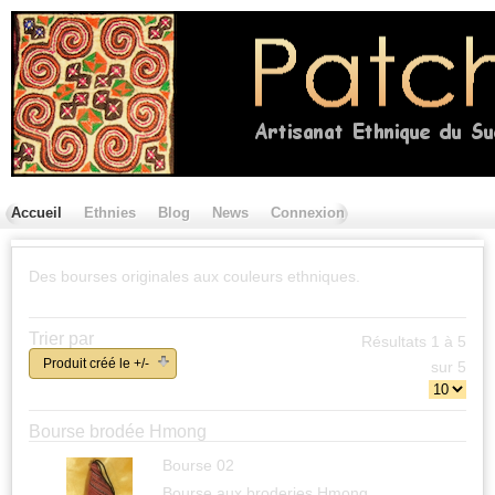
Accueil
Ethnies
Blog
News
Connexion
Contactez nous
Des bourses originales aux couleurs ethniques.
Trier par
Résultats 1 à 5
Produit créé le +/-
sur 5
Bourse brodée Hmong
Bourse 02
Bourse aux broderies Hmong.