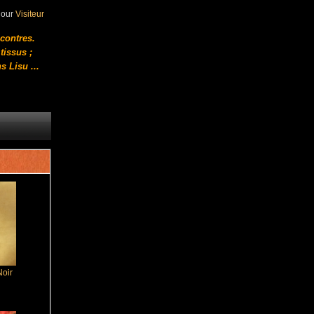
jour
Visiteur
ncontres.
tissus ;
s Lisu
...
Noir