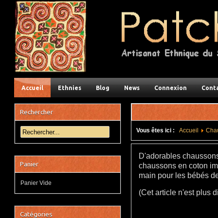
Accueil
Ethnies
Blog
News
Connexion
Cont
Rechercher
Vous êtes ici :
Accueil
Cha
D'adorables chaussons 
Panier
chaussons en coton im
main pour les bébés de
Panier Vide
(Cet article n'est plus
Catégories