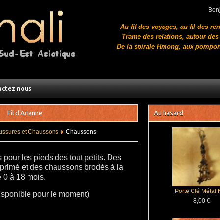
Bon
Au fil des voyages, au fil des re
Trame des relations, autour des 
De la spirale Hmong, aux pompon
actez nous
Fil d'Arianne
Au hasard
ussures et Chaussons
Chaussons
pour les pieds des tout petits. Des
primé et des chaussons brodés à la
 0 à 18 mois.
Porte Clé Métal 
 disponible pour le moment)
8,00 €