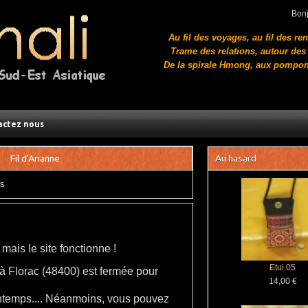
Bon
Au fil des voyages, au fil des re
Trame des relations, autour des 
De la spirale Hmong, aux pompon
actez nous
Fil d'Arianne
Au hasard
s
mais le site fonctionne !
Etui 05
 à Florac (48400) est fermée pour
14,00 €
intemps.... Néanmoins, vous pouvez