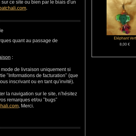
sur ce site ou bien par le biais d'un
patchali.com
.
de
Eléphant Vert
rques quant au passage de
8,00 €
aison
:
e mode de livraison uniquement si
tie "Informations de facturation" (que
s inscrivant ou en tant qu'invité).
er la navigation sur le site, n'hésitez
 vos remarques et/ou "bugs"
hali.com
, Merci.