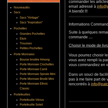
commander les articles 
email adressé à
info@
Nouveautés
A bientôt !!!
Sacs
Sacs "Vintage"
Sacs "Inspiration"
Informations Comman
Pochettes
Suite à quelques rema
Grandes Pochettes
commande ....
Etuis
Trousses
Choisir le mode de livr
Petites Pochettes
Porte Monnaies
Vous pourrez choisir l
Bourse brodée Hmong
vous avez rempli la par
Porte Monnaie Clochettes
vous commandiez en vou
Porte Monnaie Carré
Porte Monnaie Spirale Mini
Dans un souci de facilit
Porte Monnaie Brodé Mini
pas à me faire part de
Porte Monnaie Ethnic
rencontrés à
info@patc
Classic
Portefeuilles
Portefeuille Vénus
Portefeuille Soleil