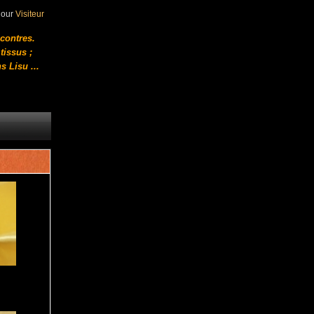
jour
Visiteur
ncontres.
tissus ;
s Lisu
...