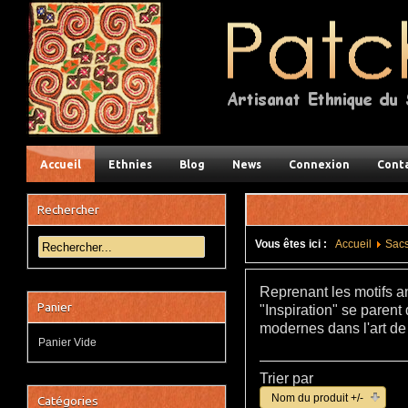
Accueil
Ethnies
Blog
News
Connexion
Cont
Rechercher
Vous êtes ici :
Accueil
Sac
Reprenant les motifs a
Panier
"Inspiration" se parent
modernes dans l'art de l
Panier Vide
Trier par
Nom du produit +/-
Catégories