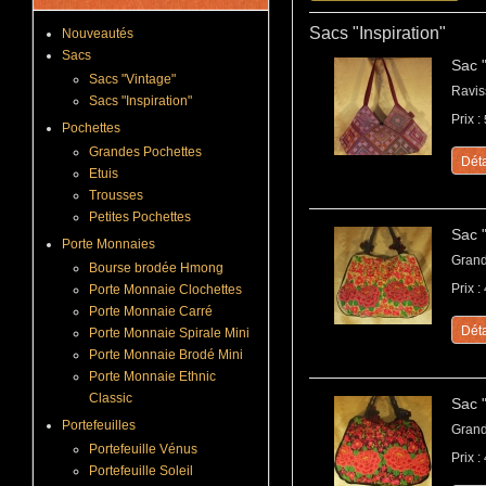
Sacs "Inspiration"
Nouveautés
Sacs
Sac 
Sacs "Vintage"
Ravis
Sacs "Inspiration"
Prix :
Pochettes
Grandes Pochettes
Déta
Etuis
Trousses
Petites Pochettes
Sac "
Porte Monnaies
Grand
Bourse brodée Hmong
Prix :
Porte Monnaie Clochettes
Porte Monnaie Carré
Déta
Porte Monnaie Spirale Mini
Porte Monnaie Brodé Mini
Porte Monnaie Ethnic
Classic
Sac "
Portefeuilles
Grand
Portefeuille Vénus
Prix :
Portefeuille Soleil