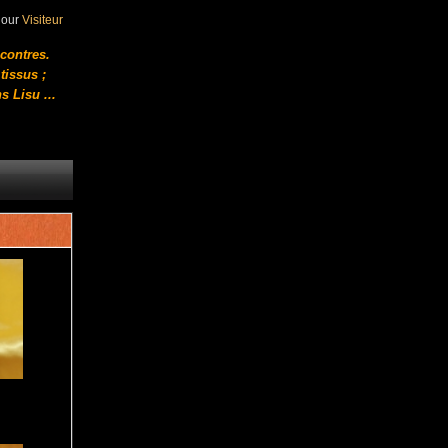
jour
Visiteur
ncontres.
tissus ;
s Lisu
...