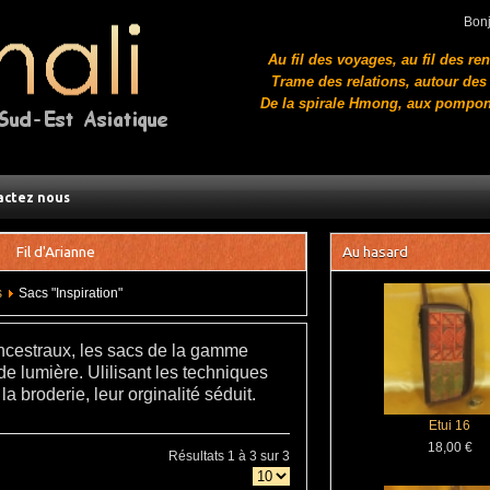
Bon
Au fil des voyages, au fil des re
Trame des relations, autour des 
De la spirale Hmong, aux pompon
actez nous
Fil d'Arianne
Au hasard
s
Sacs "Inspiration"
ncestraux, les sacs de la gamme
 de lumière. Ulilisant les techniques
a broderie, leur orginalité séduit.
Etui 16
18,00 €
Résultats 1 à 3 sur 3