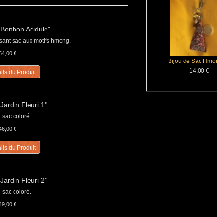
"Bonbon Acidulé"
sant sac aux motifs hmong.
54,00 €
Bijou de Sac Hmo
14,00 €
ils du Produit
Jardin Fleuri 1"
 sac coloré.
46,00 €
ils du Produit
Jardin Fleuri 2"
 sac coloré.
49,00 €